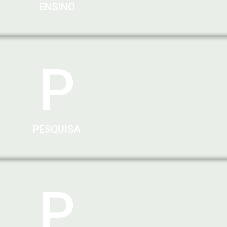
ENSINO
P
PESQUISA
P