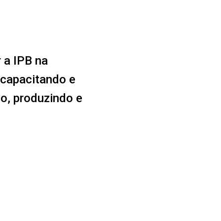
 a IPB na
 capacitando e
o, produzindo e