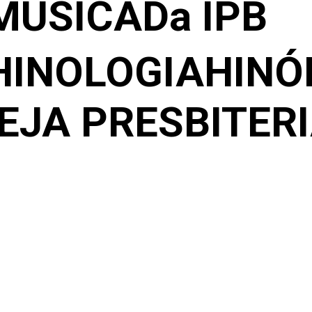
MÚSICA
Da IPB
HINOLOGIA
HINÓ
EJA PRESBITER